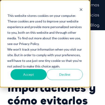
Inicio
Quiénes somos
Nuestros Servicios
This website stores cookies on your computer.
P
These cookies are used to improve your website
Nuestro Equipo
Blog
experience and provide more personalized services
á
to you, both on this website and through other
g
media. To find out more about the cookies we use,
i
see our Privacy Policy.
📘 Guía: Los 5
n
We won't track your information when you visit our
a
site. But in order to comply with your preferences,
errores más
d
we'll have to use just one tiny cookie so that you're
e
not asked to make this choice again.
comunes en
i
Accept
Decline
n
importaciones y
i
c
cómo evitarlos
i
o