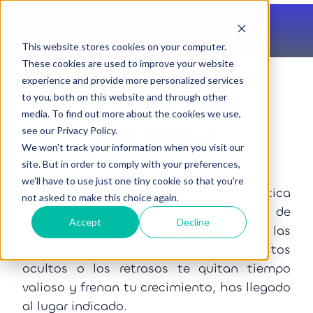
Agenda una reunión SIN costo
This website stores cookies on your computer.
These cookies are used to improve your website
experience and provide more personalized services
to you, both on this website and through other
AGENDA UNA
media. To find out more about the cookies we use,
REUNIÓN
see our Privacy Policy.
We won't track your information when you visit our
site. But in order to comply with your preferences,
we'll have to use just one tiny cookie so that you're
En
PORTIQ
, entendemos que la logística
not asked to make this choice again.
internacional no debería ser un dolor de
Accept
Decline
cabeza para tu negocio. Si las
complejidades aduaneras, los costos
ocultos o los retrasos te quitan tiempo
valioso y frenan tu crecimiento, has llegado
al lugar indicado.