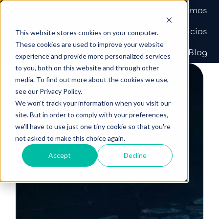
Inicio
Quiénes somos
Nuestros Servicios
This website stores cookies on your computer.
P
These cookies are used to improve your website
Nuestro Equipo
Blog
experience and provide more personalized services
á
to you, both on this website and through other
g
media. To find out more about the cookies we use,
i
see our Privacy Policy.
n
We won't track your information when you visit our
a
site. But in order to comply with your preferences,
d
we'll have to use just one tiny cookie so that you're
e
not asked to make this choice again.
i
Accept
Decline
n
i
c
i
o