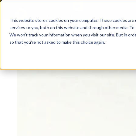
This website stores cookies on your computer. These cookies are 
P
services to you, both on this website and through other media. To 
á
We won't track your information when you visit our site. But in orde
g
so that you're not asked to make this choice again.
i
n
a
d
e
i
n
i
c
i
o