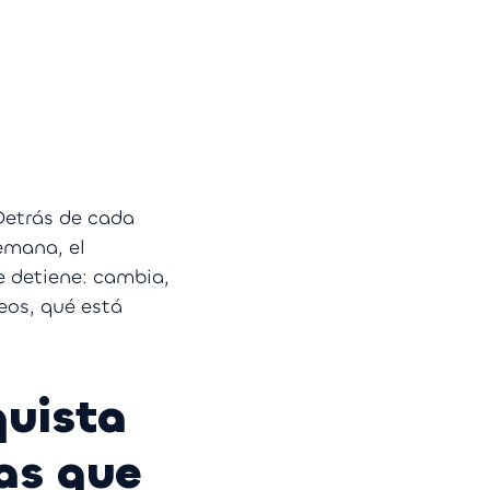
Detrás de cada
emana, el
e detiene: cambia,
eos, qué está
quista
as que