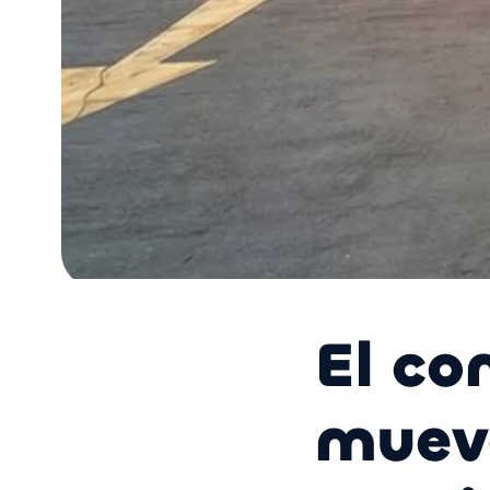
El co
muev