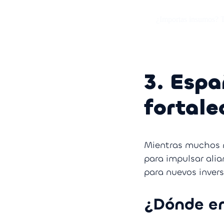
¿Importas insumos? T
3. Espa
fortale
Mientras muchos n
para impulsar alia
para nuevos inver
¿Dónde en