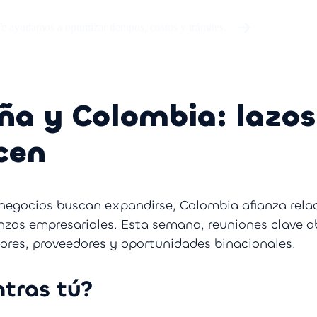
e ayudamos a optimizar tiempos, costos y trámites.
ña y Colombia: lazos
cen
egocios buscan expandirse, Colombia afianza rela
nzas empresariales. Esta semana, reuniones clave a
sores, proveedores y oportunidades binacionales.
tras tú?