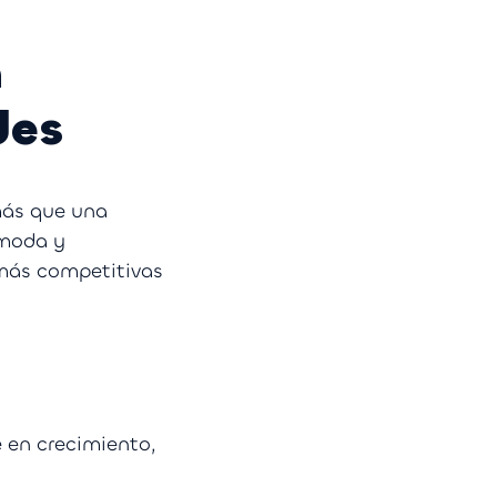
n
des
más que una
 moda y
más competitivas
 en crecimiento,