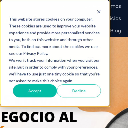
Inicio
Quiénes somos
Nuestros Servicios
This website stores cookies on your computer.
P
These cookies are used to improve your website
Nuestro Equipo
Blog
experience and provide more personalized services
á
to you, both on this website and through other
g
media. To find out more about the cookies we use,
i
see our Privacy Policy.
n
We won't track your information when you visit our
a
site. But in order to comply with your preferences,
d
we'll have to use just one tiny cookie so that you're
e
not asked to make this choice again.
i
Accept
Decline
n
i
c
i
o