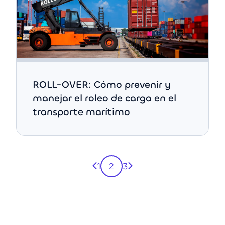
ROLL-OVER: Cómo prevenir y
manejar el roleo de carga en el
transporte marítimo
Página anterior
Página siguiente
1
2
3