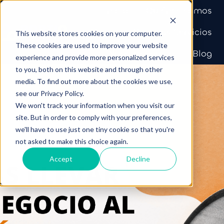
Inicio
Quiénes somos
Nuestros Servicios
This website stores cookies on your computer.
P
These cookies are used to improve your website
Nuestro Equipo
Blog
experience and provide more personalized services
á
to you, both on this website and through other
g
media. To find out more about the cookies we use,
i
see our Privacy Policy.
n
We won't track your information when you visit our
a
site. But in order to comply with your preferences,
d
we'll have to use just one tiny cookie so that you're
e
not asked to make this choice again.
i
Accept
Decline
n
i
c
i
o